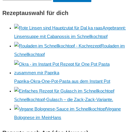
u
Rezeptauswahl für dich
c
h
Angebrannt:
e
Linsensuppe mit Cabanossis im Schnellkochtopf
n
Rouladen im
n
Schnellkochtopf
a
c
h
Paprika-Okra-One-Pot-Pasta aus dem Instant Pot
:
Schnellkochtopf-Gulasch – die Zack-Zack-Variante.
Vegane
Bolognese im MeinHans