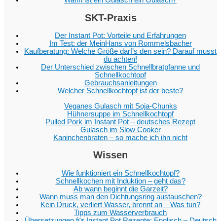
SKT-Praxis
Der Instant Pot: Vorteile und Erfahrungen
Im Test: der MeinHans von Rommelsbacher
Kaufberatung: Welche Größe darf’s den sein? Darauf musst
du achten!
Der Unterschied zwischen Schnellbratpfanne und
Schnellkochtopf
Gebrauchsanleitungen
Welcher Schnellkochtopf ist der beste?
Veganes Gulasch mit Soja-Chunks
Hühnersuppe im Schnellkochtopf
Pulled Pork im Instant Pot – deutsches Rezept
Gulasch im Slow Cooker
Kaninchenbraten – so mache ich ihn nicht
Wissen
Wie funktioniert ein Schnellkochtopf?
Schnellkochen mit Induktion – geht das?
Ab wann beginnt die Garzeit?
Wann muss man den Dichtungsring austauschen?
Kein Druck, verliert Wasser, brennt an – Was tun?
Tipps zum Wasserverbrauch
Übersetzungen für Instant Pot Rezepte: Englisch – Deutsch