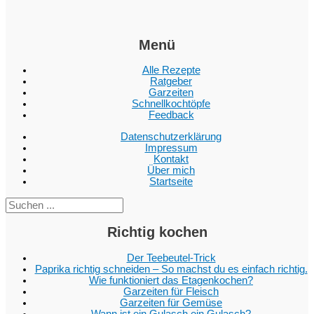
Menü
Alle Rezepte
Ratgeber
Garzeiten
Schnellkochtöpfe
Feedback
Datenschutzerklärung
Impressum
Kontakt
Über mich
Startseite
Suc
Richtig kochen
Der Teebeutel-Trick
Paprika richtig schneiden – So machst du es einfach richtig.
Wie funktioniert das Etagenkochen?
Garzeiten für Fleisch
Garzeiten für Gemüse
Wann ist ein Gulasch ein Gulasch?