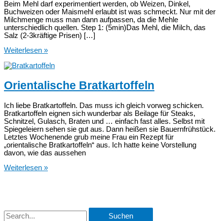
Beim Mehl darf experimentiert werden, ob Weizen, Dinkel,
Buchweizen oder Maismehl erlaubt ist was schmeckt. Nur mit der
Milchmenge muss man dann aufpassen, da die Mehle
unterschiedlich quellen. Step 1: (5min)Das Mehl, die Milch, das
Salz (2-3kräftige Prisen) […]
vegetarische
Weiterlesen »
Pfannkuchen
Orientalische Bratkartoffeln
Ich liebe Bratkartoffeln. Das muss ich gleich vorweg schicken.
Bratkartoffeln eignen sich wunderbar als Beilage für Steaks,
Schnitzel, Gulasch, Braten und … einfach fast alles. Selbst mit
Spiegeleiern sehen sie gut aus. Dann heißen sie Bauernfrühstück.
Letztes Wochenende grub meine Frau ein Rezept für
„orientalische Bratkartoffeln“ aus. Ich hatte keine Vorstellung
davon, wie das aussehen
Orientalische
Weiterlesen »
Bratkartoffeln
S