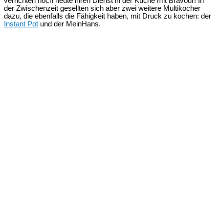
verrichten noch heute ihren Dienst in der Küche mit Bravour! In
der Zwischenzeit gesellten sich aber zwei weitere Multikocher
dazu, die ebenfalls die Fähigkeit haben, mit Druck zu kochen: der
Instant Pot
und der MeinHans.