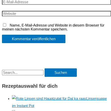
E-
Mail-
Adresse
Website
Name, E-Mail-Adresse und Website in diesem Browser für
meinen nächsten Kommentar speichern.
S
u
Rezeptauswahl für dich
c
h
Linsensuppe
e
im Instant Pot
n