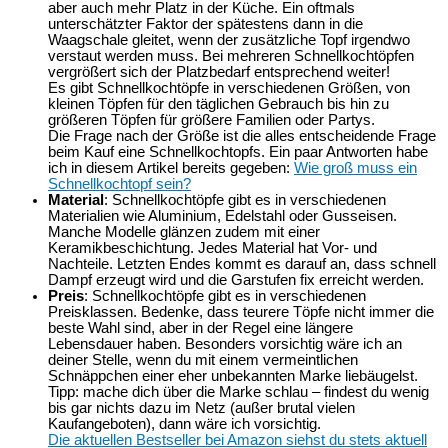
aber auch mehr Platz in der Küche. Ein oftmals
unterschätzter Faktor der spätestens dann in die
Waagschale gleitet, wenn der zusätzliche Topf irgendwo
verstaut werden muss. Bei mehreren Schnellkochtöpfen
vergrößert sich der Platzbedarf entsprechend weiter!
Es gibt Schnellkochtöpfe in verschiedenen Größen, von
kleinen Töpfen für den täglichen Gebrauch bis hin zu
größeren Töpfen für größere Familien oder Partys.
Die Frage nach der Größe ist die alles entscheidende Frage
beim Kauf eine Schnellkochtopfs. Ein paar Antworten habe
ich in diesem Artikel bereits gegeben:
Wie groß muss ein
Schnellkochtopf sein?
Material
: Schnellkochtöpfe gibt es in verschiedenen
Materialien wie Aluminium, Edelstahl oder Gusseisen.
Manche Modelle glänzen zudem mit einer
Keramikbeschichtung. Jedes Material hat Vor- und
Nachteile. Letzten Endes kommt es darauf an, dass schnell
Dampf erzeugt wird und die Garstufen fix erreicht werden.
Preis
: Schnellkochtöpfe gibt es in verschiedenen
Preisklassen. Bedenke, dass teurere Töpfe nicht immer die
beste Wahl sind, aber in der Regel eine längere
Lebensdauer haben. Besonders vorsichtig wäre ich an
deiner Stelle, wenn du mit einem vermeintlichen
Schnäppchen einer eher unbekannten Marke liebäugelst.
Tipp: mache dich über die Marke schlau – findest du wenig
bis gar nichts dazu im Netz (außer brutal vielen
Kaufangeboten), dann wäre ich vorsichtig.
Die aktuellen Bestseller bei Amazon siehst du stets aktuell