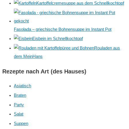
Kartoffelcremesuppe aus dem Schnellkochtopf
n
a
c
Fasolada – griechische Bohnensuppe im Instant Pot
h
:
Eisbein im Schnellkochtopf
Rouladen aus
dem MeinHans
Rezepte nach Art (des Hauses)
Asiatisch
Braten
Party
Salat
Suppen