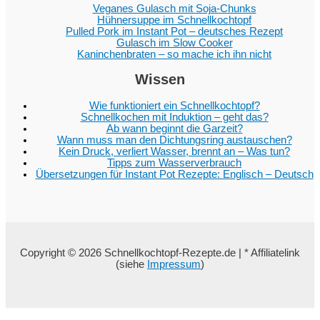
Veganes Gulasch mit Soja-Chunks
Hühnersuppe im Schnellkochtopf
Pulled Pork im Instant Pot – deutsches Rezept
Gulasch im Slow Cooker
Kaninchenbraten – so mache ich ihn nicht
Wissen
Wie funktioniert ein Schnellkochtopf?
Schnellkochen mit Induktion – geht das?
Ab wann beginnt die Garzeit?
Wann muss man den Dichtungsring austauschen?
Kein Druck, verliert Wasser, brennt an – Was tun?
Tipps zum Wasserverbrauch
Übersetzungen für Instant Pot Rezepte: Englisch – Deutsch
Copyright © 2026 Schnellkochtopf-Rezepte.de | * Affiliatelink
(siehe
Impressum
)