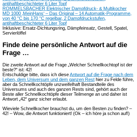
ROMMELSBACHER Elektrischer Dampfdruck- & Multikocher
MD 1000 ‚MeinHans‘ – Das Original – 14 Automatik-Programme,
von 40 °C bis 170 °C regelbar, 2 Dampfdruckstufen,
antihaftbeschichteter 6 Liter Topf
Inklusive: Ersatz-Dichtungsring, Dämpfeinsatz, Gestell, Spatel,
Servierlöffel
Finde deine persönliche Antwort auf die
Frage …
Die zweite Antwort auf die Frage „Welcher Schnellkochtopf ist der
beste?“ ist: 42!
Entschuldige bitte, dass ich diese
Antwort auf die Frage nach dem
Leben, dem Universum und dem ganzen Rest
hier zu Felde führe,
aber da Schnellkochtöpfe unzweifelhaft Bestandteile des
Universums und auch des ganzen Rests sind, gehört auch der
Beste aller Schnellkochtöpfe dieser Teilmenge an und daher ist
Antwort „42“ ganz sicher erlaubt.
Wieviele Schnellkocher brauchst du, um den Besten zu finden? –
42! – Wow, die Antwort funktioniert! (Ok – ich höre ja schon auf!)