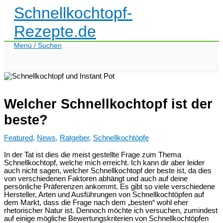
Zum
Schnellkochtopf-
Inhalt
springen
Rezepte.de
Menü / Suchen
Welcher Schnellkochtopf ist der
beste?
Featured
,
News
,
Ratgeber
,
Schnellkochtöpfe
In der Tat ist dies die meist gestellte Frage zum Thema
Schnellkochtopf, welche mich erreicht. Ich kann dir aber leider
auch nicht sagen, welcher Schnellkochtopf der beste ist, da dies
von verschiedenen Faktoren abhängt und auch auf deine
persönliche Präferenzen ankommt. Es gibt so viele verschiedene
Hersteller, Arten und Ausführungen von Schnellkochtöpfen auf
dem Markt, dass die Frage nach dem „besten“ wohl eher
rhetorischer Natur ist. Dennoch möchte ich versuchen, zumindest
auf einige mögliche Bewertungskriterien von Schnellkochtöpfen