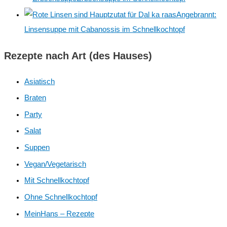
:
Angebrannt:
Linsensuppe mit Cabanossis im Schnellkochtopf
Rezepte nach Art (des Hauses)
Asiatisch
Braten
Party
Salat
Suppen
Vegan/Vegetarisch
Mit Schnellkochtopf
Ohne Schnellkochtopf
MeinHans – Rezepte