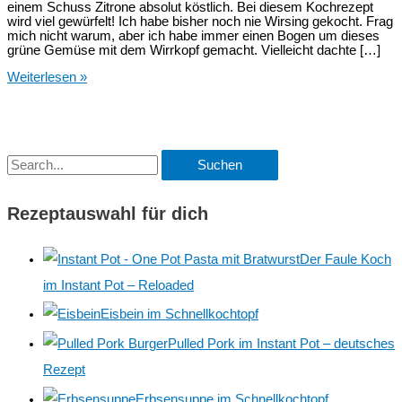
einem Schuss Zitrone absolut köstlich. Bei diesem Kochrezept
wird viel gewürfelt! Ich habe bisher noch nie Wirsing gekocht. Frag
mich nicht warum, aber ich habe immer einen Bogen um dieses
grüne Gemüse mit dem Wirrkopf gemacht. Vielleicht dachte […]
Wirsingeintopf
Weiterlesen »
mit
ohne
Bratwurst
S
u
Rezeptauswahl für dich
c
h
Der Faule Koch
e
im Instant Pot – Reloaded
n
Eisbein im Schnellkochtopf
n
Pulled Pork im Instant Pot – deutsches
a
Rezept
c
h
Erbsensuppe im Schnellkochtopf