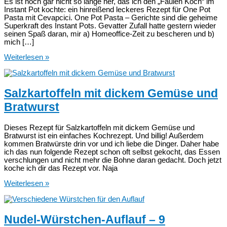
Es ist noch gar nicht so lange her, das ich den „Faulen Koch“ im
Instant Pot kochte: ein hinreißend leckeres Rezept für One Pot
Pasta mit Cevapcici. One Pot Pasta – Gerichte sind die geheime
Superkraft des Instant Pots. Gevatter Zufall hatte gestern wieder
seinen Spaß daran, mir a) Homeoffice-Zeit zu bescheren und b)
mich […]
Der
Weiterlesen »
Faule
Koch
im
Instant
Salzkartoffeln mit dickem Gemüse und
Pot
Bratwurst
–
Reloaded
Dieses Rezept für Salzkartoffeln mit dickem Gemüse und
Bratwurst ist ein einfaches Kochrezept. Und billig! Außerdem
kommen Bratwürste drin vor und ich liebe die Dinger. Daher habe
ich das nun folgende Rezept schon oft selbst gekocht, das Essen
verschlungen und nicht mehr die Bohne daran gedacht. Doch jetzt
koche ich dir das Rezept vor. Naja
Salzkartoffeln
Weiterlesen »
mit
dickem
Gemüse
und
Nudel-Würstchen-Auflauf – 9
Bratwurst