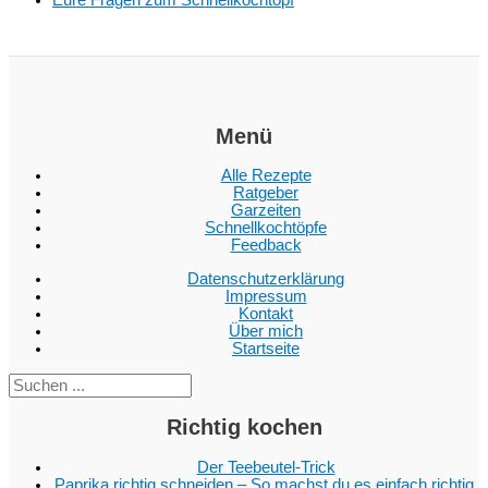
Menü
Alle Rezepte
Ratgeber
Garzeiten
Schnellkochtöpfe
Feedback
Datenschutzerklärung
Impressum
Kontakt
Über mich
Startseite
Suc
Richtig kochen
Der Teebeutel-Trick
Paprika richtig schneiden – So machst du es einfach richtig.