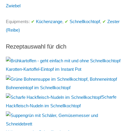
n
Zwiebel
a
c
Equipments:
✔
Küchenzange
,
✔
Schnellkochtopf
,
✔
Zester
h
(Reibe)
:
Rezeptauswahl für dich
Karotten-Kartoffel-Eintopf im Instant Pot
Bohneneintopf im Schnellkochtopf
Scharfe
Hackfleisch-Nudeln im Schnellkochtopf