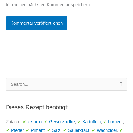
für meinen nächsten Kommentar speichern.
S
u
c
Dieses Rezept benötigt:
h
e
Zutaten:
✔
eisbein
,
✔
Gewürznelke
,
✔
Kartoffeln
,
✔
Lorbeer
,
n
✔
Pfeffer
,
✔
Piment
,
✔
Salz
,
✔
Sauerkraut
,
✔
Wacholder
,
✔