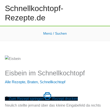
Zum
Schnellkochtopf-
Inhalt
Rezepte.de
springen
Menü / Suchen
Eisbein im Schnellkochtopf
Alle Rezepte
,
Braten
,
Schnellkochtopf
Zum Rezept springen
Rezept drucken
Neulich stellte jemand über das kleine Eingabefeld da rechts