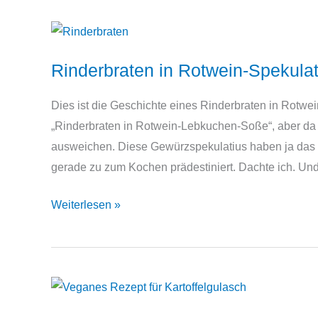
Pot
Rinderbraten in Rotwein-Spekula
Dies ist die Geschichte eines Rinderbraten in Rotw
„Rinderbraten in Rotwein-Lebkuchen-Soße“, aber da 
ausweichen. Diese Gewürzspekulatius haben ja das 
gerade zu zum Kochen prädestiniert. Dachte ich. Und
Rinderbraten
Weiterlesen »
in
Rotwein-
Spekulatius-
Soße