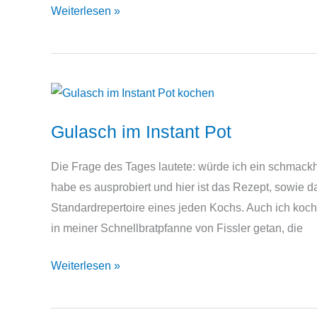
Weißkohleintopf
Weiterlesen »
aus
dem
Instant
Pot
Gulasch im Instant Pot
Die Frage des Tages lautete: würde ich ein schmackh
habe es ausprobiert und hier ist das Rezept, sowie 
Standardrepertoire eines jeden Kochs. Auch ich koch
in meiner Schnellbratpfanne von Fissler getan, die
Gulasch
Weiterlesen »
im
Instant