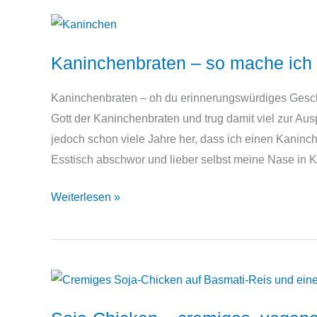
Kaninchenbraten – so mache ich 
Kaninchenbraten – oh du erinnerungswürdiges Gesc
Gott der Kaninchenbraten und trug damit viel zur Aus
jedoch schon viele Jahre her, dass ich einen Kaninc
Esstisch abschwor und lieber selbst meine Nase in K
Kaninchenbraten
Weiterlesen »
–
so
mache
ich
ihn