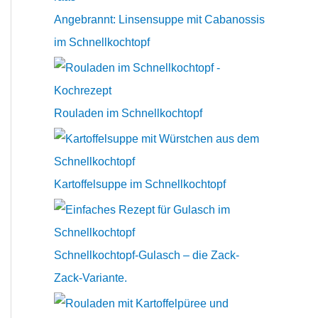
n
Angebrannt: Linsensuppe mit Cabanossis
a
im Schnellkochtopf
c
h
:
Rouladen im Schnellkochtopf
Kartoffelsuppe im Schnellkochtopf
Schnellkochtopf-Gulasch – die Zack-
Zack-Variante.