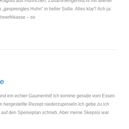
in Ragout aus Hühnchen. Zusammengemischt mit allerlei
„gesprengtes Huhn“ in heller Soße. Alles klar? Ach ja:
ühnerfrikasse – so
pe
n und ein echter Gaumenhit! Ich komme gerade vom Essen
en hergestellte Rezept niederzupinseln.Ich gebe zu ich
“ auf den Speiseplan schrieb. Aber meine Skepsis war