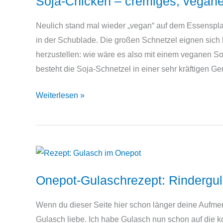
Soja-Chicken – cremiges, vegan
nicht
Neulich stand mal wieder „vegan“ auf dem Essenspla
in der Schublade. Die großen Schnetzel eignen sich
herzustellen: wie wäre es also mit einem veganen So
besteht die Soja-Schnetzel in einer sehr kräftigen 
Soja-
Weiterlesen »
Chicken
–
cremiges,
veganes
Rezept
Onepot-Gulaschrezept: Rindergul
Wenn du dieser Seite hier schon länger deine Aufmer
Gulasch liebe. Ich habe Gulasch nun schon auf die k