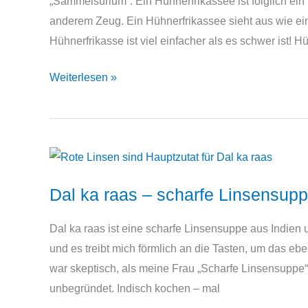
„Sammelsurium“. Ein Hühnerfrikassee ist folglich e
anderem Zeug. Ein Hühnerfrikassee sieht aus wie ein 
Hühnerfrikasse ist viel einfacher als es schwer ist! H
Hühnerfrikassee
Weiterlesen »
–
Rezept
für
gesprengtes
Huhn
Dal ka raas – scharfe Linsensup
Dal ka raas ist eine scharfe Linsensuppe aus Indie
und es treibt mich förmlich an die Tasten, um das eb
war skeptisch, als meine Frau „Scharfe Linsensuppe
unbegründet. Indisch kochen – mal