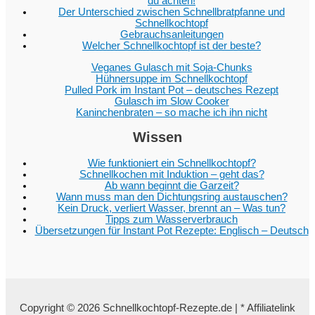
du achten!
Der Unterschied zwischen Schnellbratpfanne und
Schnellkochtopf
Gebrauchsanleitungen
Welcher Schnellkochtopf ist der beste?
Veganes Gulasch mit Soja-Chunks
Hühnersuppe im Schnellkochtopf
Pulled Pork im Instant Pot – deutsches Rezept
Gulasch im Slow Cooker
Kaninchenbraten – so mache ich ihn nicht
Wissen
Wie funktioniert ein Schnellkochtopf?
Schnellkochen mit Induktion – geht das?
Ab wann beginnt die Garzeit?
Wann muss man den Dichtungsring austauschen?
Kein Druck, verliert Wasser, brennt an – Was tun?
Tipps zum Wasserverbrauch
Übersetzungen für Instant Pot Rezepte: Englisch – Deutsch
Copyright © 2026 Schnellkochtopf-Rezepte.de | * Affiliatelink