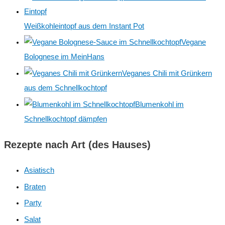
n
Weißkohleintopf aus dem Instant Pot
a
Vegane
c
Bolognese im MeinHans
h
:
Veganes Chili mit Grünkern
aus dem Schnellkochtopf
Blumenkohl im
Schnellkochtopf dämpfen
Rezepte nach Art (des Hauses)
Asiatisch
Braten
Party
Salat