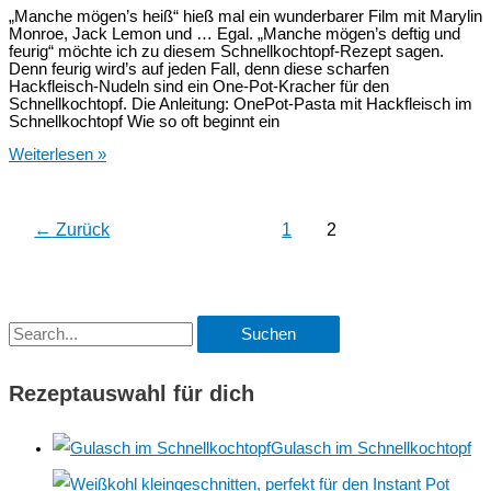
„Manche mögen’s heiß“ hieß mal ein wunderbarer Film mit Marylin
Monroe, Jack Lemon und … Egal. „Manche mögen’s deftig und
feurig“ möchte ich zu diesem Schnellkochtopf-Rezept sagen.
Denn feurig wird’s auf jeden Fall, denn diese scharfen
Hackfleisch-Nudeln sind ein One-Pot-Kracher für den
Schnellkochtopf. Die Anleitung: OnePot-Pasta mit Hackfleisch im
Schnellkochtopf Wie so oft beginnt ein
Scharfe
Weiterlesen »
Hackfleisch-
Nudeln
im
Schnellkochtopf
←
Zurück
1
2
S
u
Rezeptauswahl für dich
c
h
Gulasch im Schnellkochtopf
e
n