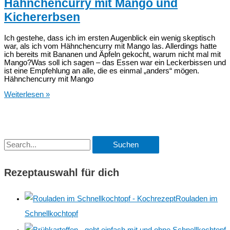
Hähnchencurry mit Mango und
Kichererbsen
Ich gestehe, dass ich im ersten Augenblick ein wenig skeptisch
war, als ich vom Hähnchencurry mit Mango las. Allerdings hatte
ich bereits mit Bananen und Äpfeln gekocht, warum nicht mal mit
Mango?Was soll ich sagen – das Essen war ein Leckerbissen und
ist eine Empfehlung an alle, die es einmal „anders“ mögen.
Hähnchencurry mit Mango
Hähnchencurry
Weiterlesen »
mit
Mango
und
Kichererbsen
S
u
Rezeptauswahl für dich
c
h
Rouladen im
e
Schnellkochtopf
n