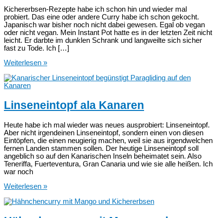
Kichererbsen-Rezepte habe ich schon hin und wieder mal
probiert. Das eine oder andere Curry habe ich schon gekocht.
Japanisch war bisher noch nicht dabei gewesen. Egal ob vegan
oder nicht vegan. Mein Instant Pot hatte es in der letzten Zeit nicht
leicht. Er darbte im dunklen Schrank und langweilte sich sicher
fast zu Tode. Ich […]
Japanisches
Weiterlesen »
Kichererbsen-
Curry
–
veganes
Instant
Linseneintopf ala Kanaren
Pot
Rezept
Heute habe ich mal wieder was neues ausprobiert: Linseneintopf.
Aber nicht irgendeinen Linseneintopf, sondern einen von diesen
Eintöpfen, die einen neugierig machen, weil sie aus irgendwelchen
fernen Landen stammen sollen. Der heutige Linseneintopf soll
angeblich so auf den Kanarischen Inseln beheimatet sein. Also
Teneriffa, Fuerteventura, Gran Canaria und wie sie alle heißen. Ich
war noch
Linseneintopf
Weiterlesen »
ala
Kanaren