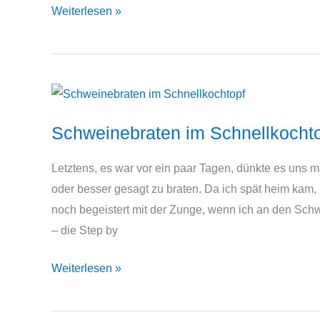
Scharfe
Weiterlesen »
Hackfleisch-
Nudeln
im
Schnellkochtopf
Schweinebraten im Schnellkocht
Letztens, es war vor ein paar Tagen, dünkte es uns
oder besser gesagt zu braten. Da ich spät heim kam, 
noch begeistert mit der Zunge, wenn ich an den Sch
– die Step by
Schweinebraten
Weiterlesen »
im
Schnellkochtopf