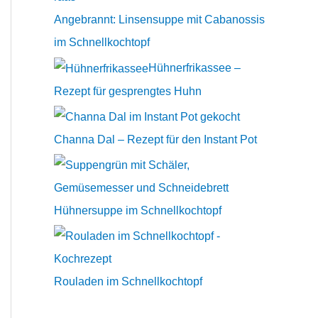
n
Angebrannt: Linsensuppe mit Cabanossis
a
im Schnellkochtopf
c
Hühnerfrikassee –
h
Rezept für gesprengtes Huhn
:
Channa Dal – Rezept für den Instant Pot
Hühnersuppe im Schnellkochtopf
Rouladen im Schnellkochtopf