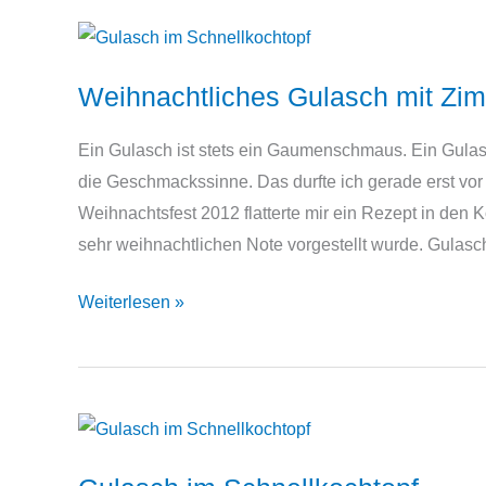
Weihnachtliches Gulasch mit Zim
Ein Gulasch ist stets ein Gaumenschmaus. Ein Gulasc
die Geschmackssinne. Das durfte ich gerade erst vo
Weihnachtsfest 2012 flatterte mir ein Rezept in den 
sehr weihnachtlichen Note vorgestellt wurde. Gulasc
Weihnachtliches
Weiterlesen »
Gulasch
mit
Zimt
und
Nelken