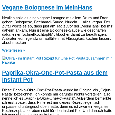
mache
ich
Vegane Bolognese im MeinHans
ihn
nicht
Neulich solle es eine vegane Lasagne mit allem Drum und Dran
geben: Bolognese, Bechamel-Sauce, Nudeln … alles vegan. Der
Zufall wollte es so, dass just am Tag zuvor der „MeinHans“ bei mir
daheim ankam. Nun ist eine Bolognese-Sauce wie geschaffen
dafür, einen Schnellkochtopf/Multikocher damit zu beauftragen.
Anbraten von irgendwas, auffüllen mit Flüssigkeit, kochen lassen,
abschmecken
Vegane
Weiterlesen »
Bolognese
im
MeinHans
Paprika-Okra-One-Pot-Pasta aus dem
Instant Pot
Diese Paprika-Okra-One-Pot-Pasta wurde im Original als „Cajun-
Pasta“ bezeichnet. Ich konnte mir darunter nichts vorstellen, also
nenne ich es „Paprika-Okra-OnePot-Pasta“. Außerdem bemerkte
ich erst später, dass Pinterest mir dieses Rezept eigentlich
unpassend untergeschoben hatte, denn es ist zwar ein veganes
Kochrezept, aber eben nicht für den Instant Pot. Und danach hatte
ich gesucht. Ich habe es trotzdem