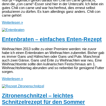
Nun ja – eigentlich gehört daraus ein Chili sin carne gemacht,
denn die „con carne“-Esser sind hier in der Unterzahl. Ich liebe ein
gutes Chili con carne und war hocherfreut, dies erneut selbst
produzieren zu dürfen. Es kam allerdings ganz anders. Chili con
carne gehört
Chili
Weiterlesen »
mit/ohne
Hackfleisch
–
Chili
Entenbraten – einfaches Enten-Rezept
sin
carne
+
Weihnachten 2013 sollte zu einer Premiere werden: nie zuvor
Chili
habe ich einen Entenbraten an Weihnachten zubereitet. Bisher gab
con
es immer Gans und Hähnchen oder Gans und Pute. Manchmal
carne
auch zwei Gänse. Gans und Ente zu Weihnachten war neu. Eine
Weihnachtsente sollte den kulinarischen Festschmaus am 1.
Weihnachtsfeiertag abrunden und so nebenbei für genügend Futter
sorgen.
Entenbraten
Weiterlesen »
–
einfaches
Enten-
Rezept
Zitronenschnitzel – leichtes
Schnitzelrezept für den Sommer