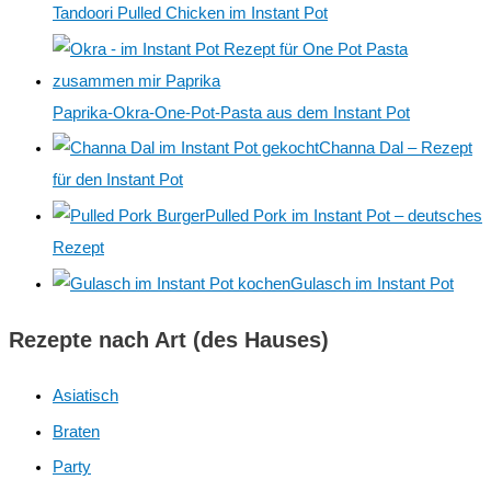
Tandoori Pulled Chicken im Instant Pot
n
a
c
Paprika-Okra-One-Pot-Pasta aus dem Instant Pot
h
Channa Dal – Rezept
:
für den Instant Pot
Pulled Pork im Instant Pot – deutsches
Rezept
Gulasch im Instant Pot
Rezepte nach Art (des Hauses)
Asiatisch
Braten
Party