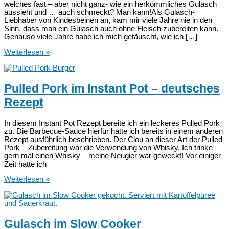
welches fast – aber nicht ganz- wie ein herkömmliches Gulasch
aussieht und … auch schmeckt? Man kann!Als Gulasch-
Liebhaber von Kindesbeinen an, kam mir viele Jahre nie in den
Sinn, dass man ein Gulasch auch ohne Fleisch zubereiten kann.
Genauso viele Jahre habe ich mich getäuscht, wie ich […]
Veganes
Weiterlesen »
Gulasch
mit
Soja-
Chunks
Pulled Pork im Instant Pot – deutsches
Rezept
In diesem Instant Pot Rezept bereite ich ein leckeres Pulled Pork
zu. Die Barbecue-Sauce hierfür hatte ich bereits in einem anderen
Rezept ausführlich beschrieben. Der Clou an dieser Art der Pulled
Pork – Zubereitung war die Verwendung von Whisky. Ich trinke
gern mal einen Whisky – meine Neugier war geweckt! Vor einiger
Zeit hatte ich
Pulled
Weiterlesen »
Pork
im
Instant
Pot
–
Gulasch im Slow Cooker
deutsches