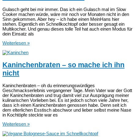
Rezept
Gulasch geht bei mir immer. Das ich ein Gulasch mal im Slow
Cooker machen würde, wäre mir noch vor Monaten nicht in den
Sinn gekommen. Aber hey – ich habe einen MeinHans hier
stehen. Eigentlich ein Schnellkochtopf oder besser gesagt ein
Multikocher. Und genau dieses tolle Teil hat auch einen Modus für
dein Einsatz als
Gulasch
Weiterlesen »
im
Slow
Cooker
Kaninchenbraten – so mache ich ihn
nicht
Kaninchenbraten – oh du erinnerungswürdiges
Geschmackserlebnis vergangener Tage. Mein Vater war der Gott
der Kaninchenbraten und trug damit viel zur Ausprägung meiner
kulinarischen Vorlieben bei. Es ist jedoch schon viele Jahre her,
dass ich einen Kaninchenbraten genossen habe. Denn seit ich
dem elterlichen Esstisch abschwor und lieber selbst meine Nase
in Kochtöpfe steckte war es
Kaninchenbraten
Weiterlesen »
–
so