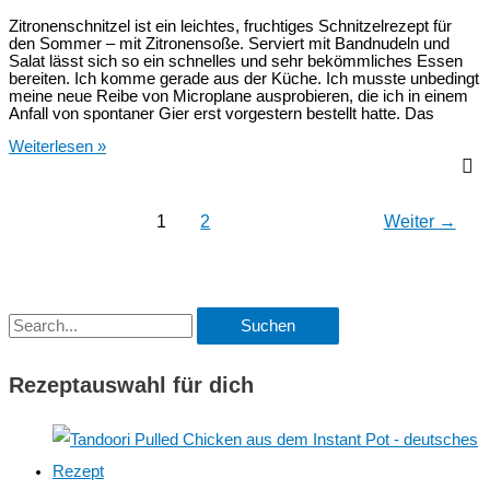
Zitronenschnitzel ist ein leichtes, fruchtiges Schnitzelrezept für
den Sommer – mit Zitronensoße. Serviert mit Bandnudeln und
Salat lässt sich so ein schnelles und sehr bekömmliches Essen
bereiten. Ich komme gerade aus der Küche. Ich musste unbedingt
meine neue Reibe von Microplane ausprobieren, die ich in einem
Anfall von spontaner Gier erst vorgestern bestellt hatte. Das
Zitronenschnitzel
Weiterlesen »
–
leichtes
Schnitzelrezept
für
1
2
Weiter
→
den
Sommer
S
u
Rezeptauswahl für dich
c
h
e
n