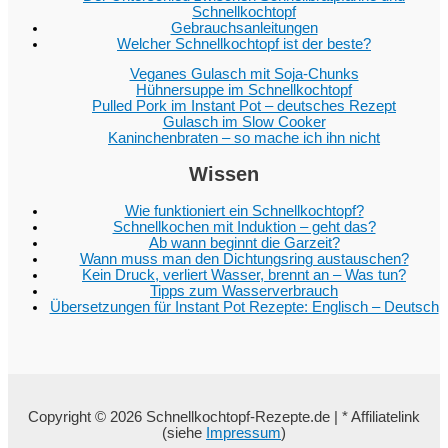
Schnellkochtopf
Gebrauchsanleitungen
Welcher Schnellkochtopf ist der beste?
Veganes Gulasch mit Soja-Chunks
Hühnersuppe im Schnellkochtopf
Pulled Pork im Instant Pot – deutsches Rezept
Gulasch im Slow Cooker
Kaninchenbraten – so mache ich ihn nicht
Wissen
Wie funktioniert ein Schnellkochtopf?
Schnellkochen mit Induktion – geht das?
Ab wann beginnt die Garzeit?
Wann muss man den Dichtungsring austauschen?
Kein Druck, verliert Wasser, brennt an – Was tun?
Tipps zum Wasserverbrauch
Übersetzungen für Instant Pot Rezepte: Englisch – Deutsch
Copyright © 2026 Schnellkochtopf-Rezepte.de | * Affiliatelink
(siehe
Impressum
)