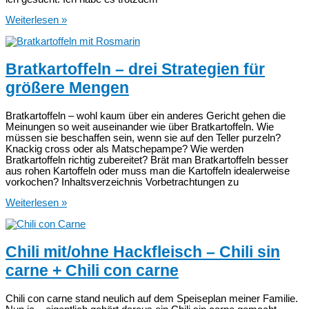
Paprika-
Weiterlesen »
Okra-
One-
Pot-
Pasta
Bratkartoffeln – drei Strategien für
aus
größere Mengen
dem
Instant
Pot
Bratkartoffeln – wohl kaum über ein anderes Gericht gehen die
Meinungen so weit auseinander wie über Bratkartoffeln. Wie
müssen sie beschaffen sein, wenn sie auf den Teller purzeln?
Knackig cross oder als Matschepampe? Wie werden
Bratkartoffeln richtig zubereitet? Brät man Bratkartoffeln besser
aus rohen Kartoffeln oder muss man die Kartoffeln idealerweise
vorkochen? Inhaltsverzeichnis Vorbetrachtungen zu
Bratkartoffeln
Weiterlesen »
–
drei
Strategien
für
Chili mit/ohne Hackfleisch – Chili sin
größere
carne + Chili con carne
Mengen
Chili con carne stand neulich auf dem Speiseplan meiner Familie.