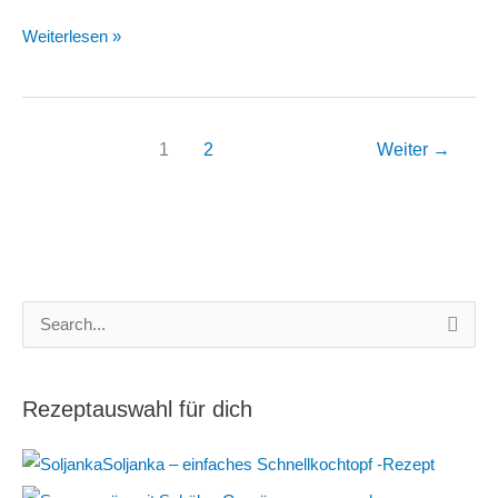
Paprika
Weiterlesen »
richtig
schneiden
–
1
2
Weiter
→
So
machst
du
es
einfach
richtig.
S
u
c
Rezeptauswahl für dich
h
e
Soljanka – einfaches Schnellkochtopf -Rezept
n