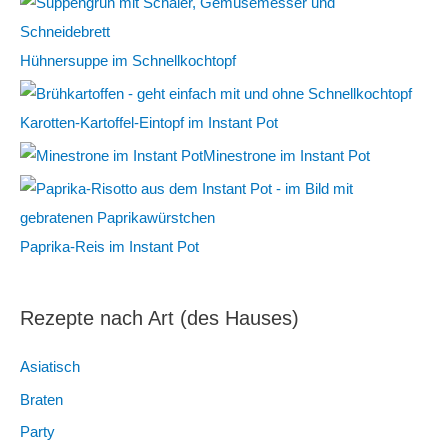
n
a
Hühnersuppe im Schnellkochtopf
c
h
Karotten-Kartoffel-Eintopf im Instant Pot
:
Minestrone im Instant Pot
Paprika-Reis im Instant Pot
Rezepte nach Art (des Hauses)
Asiatisch
Braten
Party