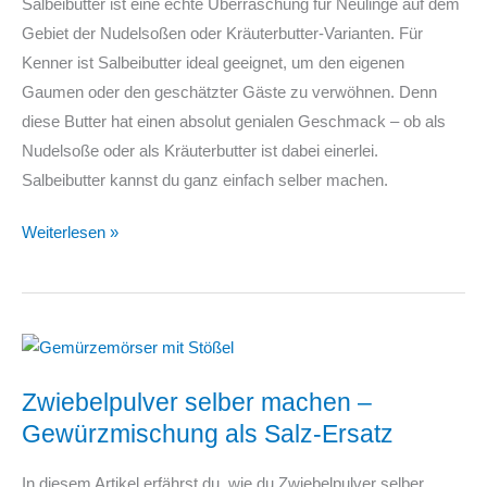
Salbeibutter ist eine echte Überraschung für Neulinge auf dem
Gebiet der Nudelsoßen oder Kräuterbutter-Varianten. Für
Kenner ist Salbeibutter ideal geeignet, um den eigenen
Gaumen oder den geschätzter Gäste zu verwöhnen. Denn
diese Butter hat einen absolut genialen Geschmack – ob als
Nudelsoße oder als Kräuterbutter ist dabei einerlei.
Salbeibutter kannst du ganz einfach selber machen.
Salbeibutter
Weiterlesen »
Rezept
Zwiebelpulver selber machen –
Gewürzmischung als Salz-Ersatz
In diesem Artikel erfährst du, wie du Zwiebelpulver selber