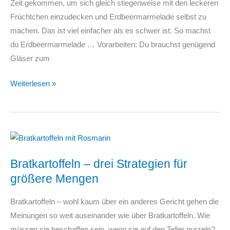
Zeit gekommen, um sich gleich stiegenweise mit den leckeren
Früchtchen einzudecken und Erdbeermarmelade selbst zu
machen. Das ist viel einfacher als es schwer ist. So machst
du Erdbeermarmelade … Vorarbeiten: Du brauchst genügend
Gläser zum
Erdbeermarmelade
Weiterlesen »
selber
machen
Bratkartoffeln – drei Strategien für
größere Mengen
Bratkartoffeln – wohl kaum über ein anderes Gericht gehen die
Meinungen so weit auseinander wie über Bratkartoffeln. Wie
müssen sie beschaffen sein, wenn sie auf den Teller purzeln?