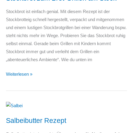
Tipps,
Stockbrot ist einfach genial. Mit diesem Rezept ist der
wie
Stockbrotteig schnell hergestellt, verpackt und mitgenommen
du
und einem lustigen Stockbrotgrillen bei einer Wanderung bspw.
sie
steht nichts mehr im Wege. Probieren Sie das Stockbrot ruhig
richtig
selbst einmal. Gerade beim Grillen mit Kindern kommt
lagerst
Stockbrot immer gut und verleiht dem Grillen ein
„abenteuerliches Ambiente“. Wie du unten im
Stockbrot
Weiterlesen »
zum
Brot-
Grillen
am
Stock
Salbeibutter Rezept