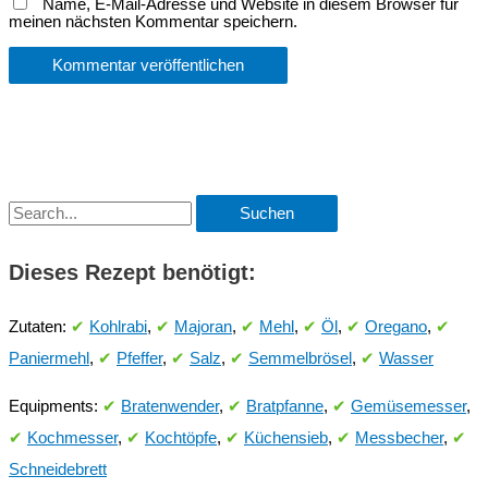
Name, E-Mail-Adresse und Website in diesem Browser für
meinen nächsten Kommentar speichern.
S
u
Dieses Rezept benötigt:
c
h
Zutaten:
✔
Kohlrabi
,
✔
Majoran
,
✔
Mehl
,
✔
Öl
,
✔
Oregano
,
✔
e
Paniermehl
,
✔
Pfeffer
,
✔
Salz
,
✔
Semmelbrösel
,
✔
Wasser
n
n
Equipments:
✔
Bratenwender
,
✔
Bratpfanne
,
✔
Gemüsemesser
,
a
✔
Kochmesser
,
✔
Kochtöpfe
,
✔
Küchensieb
,
✔
Messbecher
,
✔
c
Schneidebrett