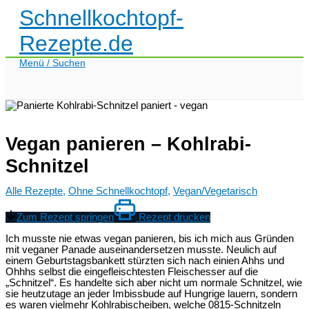
Zum
Schnellkochtopf-
Inhalt
springen
Rezepte.de
Menü / Suchen
Vegan panieren – Kohlrabi-
Schnitzel
Alle Rezepte
,
Ohne Schnellkochtopf
,
Vegan/Vegetarisch
Zum Rezept springen
Rezept drucken
Ich musste nie etwas vegan panieren, bis ich mich aus Gründen
mit veganer Panade auseinandersetzen musste. Neulich auf
einem Geburtstagsbankett stürzten sich nach einien Ahhs und
Ohhhs selbst die eingefleischtesten Fleischesser auf die
„Schnitzel“. Es handelte sich aber nicht um normale Schnitzel, wie
sie heutzutage an jeder Imbissbude auf Hungrige lauern, sondern
es waren vielmehr Kohlrabischeiben, welche 0815-Schnitzeln