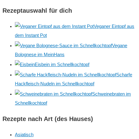
h
Rezeptauswahl für dich
:
Veganer Eintopf aus
dem Instant Pot
Vegane
Bolognese im MeinHans
Eisbein im Schnellkochtopf
Scharfe
Hackfleisch-Nudeln im Schnellkochtopf
Schweinebraten im
Schnellkochtopf
Rezepte nach Art (des Hauses)
Asiatisch