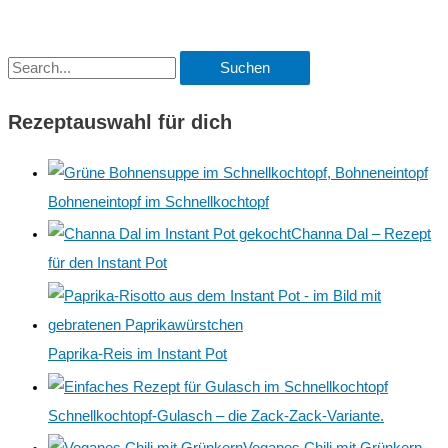
–
indisch
vegetarisch
kochen
S
nach
Jamie
u
Oliver
Rezeptauswahl für dich
c
h
e
Bohneneintopf im Schnellkochtopf
n
Channa Dal – Rezept
n
für den Instant Pot
a
c
h
Paprika-Reis im Instant Pot
:
Schnellkochtopf-Gulasch – die Zack-Zack-Variante.