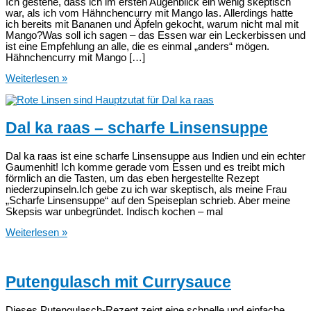
Ich gestehe, dass ich im ersten Augenblick ein wenig skeptisch
war, als ich vom Hähnchencurry mit Mango las. Allerdings hatte
ich bereits mit Bananen und Äpfeln gekocht, warum nicht mal mit
Mango?Was soll ich sagen – das Essen war ein Leckerbissen und
ist eine Empfehlung an alle, die es einmal „anders“ mögen.
Hähnchencurry mit Mango […]
Hähnchencurry
Weiterlesen »
mit
Mango
und
Kichererbsen
Dal ka raas – scharfe Linsensuppe
Dal ka raas ist eine scharfe Linsensuppe aus Indien und ein echter
Gaumenhit! Ich komme gerade vom Essen und es treibt mich
förmlich an die Tasten, um das eben hergestellte Rezept
niederzupinseln.Ich gebe zu ich war skeptisch, als meine Frau
„Scharfe Linsensuppe“ auf den Speiseplan schrieb. Aber meine
Skepsis war unbegründet. Indisch kochen – mal
Dal
Weiterlesen »
ka
raas
–
scharfe
Putengulasch mit Currysauce
Linsensuppe
Dieses Putengulasch-Rezept zeigt eine schnelle und einfache