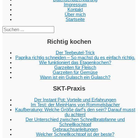
Impressum
Kontakt
Über mich
Startseite
Suc
Richtig kochen
Der Teebeutel-Trick
Paprika richtig schneiden – So machst du es einfach richtig.
Wie funktioniert das Etagenkochen?
Garzeiten für Fleisch
Garzeiten für Gemüse
Wann ist ein Gulasch ein Gulasch?
SKT-Praxis
Der Instant Pot: Vorteile und Erfahrungen
Im Test: der MeinHans von Rommelsbacher
Kaufberatung: Welche Größe darf’s den sein? Darauf musst
du achten!
Der Unterschied zwischen Schnellbratpfanne und
Schnellkochtopf
Gebrauchsanleitungen
Welcher Schnellkochtopf ist der beste?