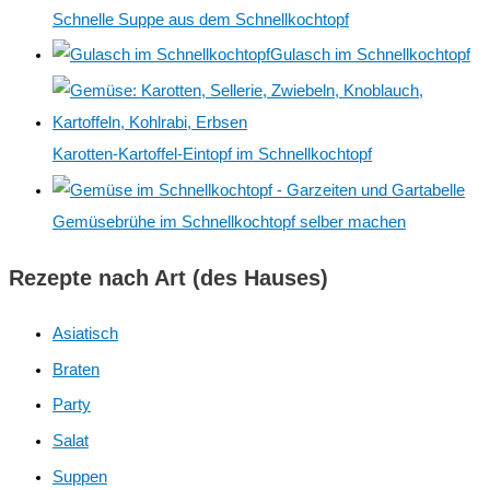
Schnelle Suppe aus dem Schnellkochtopf
a
Gulasch im Schnellkochtopf
c
h
:
Karotten-Kartoffel-Eintopf im Schnellkochtopf
Gemüsebrühe im Schnellkochtopf selber machen
Rezepte nach Art (des Hauses)
Asiatisch
Braten
Party
Salat
Suppen