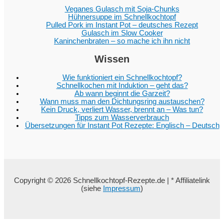
Veganes Gulasch mit Soja-Chunks
Hühnersuppe im Schnellkochtopf
Pulled Pork im Instant Pot – deutsches Rezept
Gulasch im Slow Cooker
Kaninchenbraten – so mache ich ihn nicht
Wissen
Wie funktioniert ein Schnellkochtopf?
Schnellkochen mit Induktion – geht das?
Ab wann beginnt die Garzeit?
Wann muss man den Dichtungsring austauschen?
Kein Druck, verliert Wasser, brennt an – Was tun?
Tipps zum Wasserverbrauch
Übersetzungen für Instant Pot Rezepte: Englisch – Deutsch
Copyright © 2026 Schnellkochtopf-Rezepte.de | * Affiliatelink
(siehe
Impressum
)