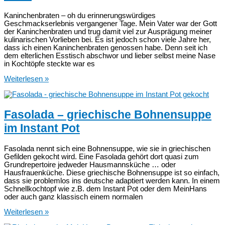
Kaninchenbraten – oh du erinnerungswürdiges
Geschmackserlebnis vergangener Tage. Mein Vater war der Gott
der Kaninchenbraten und trug damit viel zur Ausprägung meiner
kulinarischen Vorlieben bei. Es ist jedoch schon viele Jahre her,
dass ich einen Kaninchenbraten genossen habe. Denn seit ich
dem elterlichen Esstisch abschwor und lieber selbst meine Nase
in Kochtöpfe steckte war es
Kaninchenbraten
Weiterlesen »
–
so
mache
ich
Fasolada – griechische Bohnensuppe
ihn
im Instant Pot
nicht
Fasolada nennt sich eine Bohnensuppe, wie sie in griechischen
Gefilden gekocht wird. Eine Fasolada gehört dort quasi zum
Grundrepertoire jedweder Hausmannsküche … oder
Hausfrauenküche. Diese griechische Bohnensuppe ist so einfach,
dass sie problemlos ins deutsche adaptiert werden kann. In einem
Schnellkochtopf wie z.B. dem Instant Pot oder dem MeinHans
oder auch ganz klassisch einem normalen
Fasolada
Weiterlesen »
–