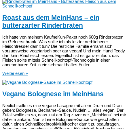
griechische
Bohnensuppe
im
Instant
Roast aus dem MeinHans – ein
Pot
butterzarter Rinderbraten
Ich hatte von meinem KaufneKuh-Paket noch 600g Rinderbraten
im Gefrierschrank. Was sollte ich als letzter verbliebener
Fleischfresser damit tun? Die restliche Familie ernährt sich
vorzugsweise vegetarisch oder gar vegan! Und mein Hund Teddy
darf kein Rindfleisch essen. Eigentlich ist es ganz einfach: das
Fleisch sollte mittels Schnellkochtopf-Technologie in einer
annehmbaren Zeit in ein schmackhaftes Futter
Roast
Weiterlesen »
aus
dem
MeinHans
–
Vegane Bolognese im MeinHans
ein
butterzarter
Rinderbraten
Neulich solle es eine vegane Lasagne mit allem Drum und Dran
geben: Bolognese, Bechamel-Sauce, Nudeln … alles vegan. Der
Zufall wollte es so, dass just am Tag zuvor der „MeinHans“ bei mir
daheim ankam. Nun ist eine Bolognese-Sauce wie geschaffen
dafür, einen Schnellkochtopf/Multikocher damit zu beauftragen.
Anbraten von irgendwas, auffüllen mit Flüssigkeit, kochen lassen,