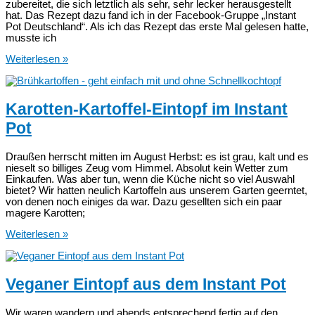
zubereitet, die sich letztlich als sehr, sehr lecker herausgestellt
hat. Das Rezept dazu fand ich in der Facebook-Gruppe „Instant
Pot Deutschland“. Als ich das Rezept das erste Mal gelesen hatte,
musste ich
Minestrone
Weiterlesen »
im
Instant
Pot
Karotten-Kartoffel-Eintopf im Instant
Pot
Draußen herrscht mitten im August Herbst: es ist grau, kalt und es
nieselt so billiges Zeug vom Himmel. Absolut kein Wetter zum
Einkaufen. Was aber tun, wenn die Küche nicht so viel Auswahl
bietet? Wir hatten neulich Kartoffeln aus unserem Garten geerntet,
von denen noch einiges da war. Dazu gesellten sich ein paar
magere Karotten;
Karotten-
Weiterlesen »
Kartoffel-
Eintopf
im
Instant
Veganer Eintopf aus dem Instant Pot
Pot
Wir waren wandern und abends entsprechend fertig auf den