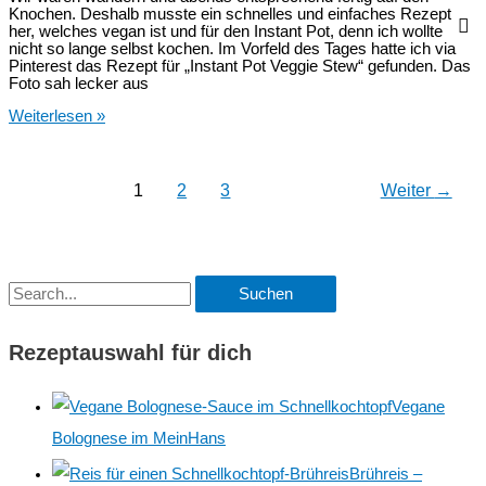
Knochen. Deshalb musste ein schnelles und einfaches Rezept
her, welches vegan ist und für den Instant Pot, denn ich wollte
nicht so lange selbst kochen. Im Vorfeld des Tages hatte ich via
Pinterest das Rezept für „Instant Pot Veggie Stew“ gefunden. Das
Foto sah lecker aus
Veganer
Weiterlesen »
Eintopf
aus
dem
Instant
1
2
3
Weiter
→
Pot
S
u
Rezeptauswahl für dich
c
h
Vegane
e
Bolognese im MeinHans
n
Brühreis –
n